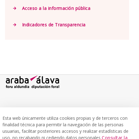
Acceso a la información pública
Indicadores de Transparencia
Plaza de la Provincia s/n,
01001, Vitoria - Gazteiz
Esta web únicamente utiliza cookies propias y de terceros con
finalidad técnica para permitir la navegación de las personas
Atención ciudadana
usuarias, facilitar posteriores accesos y realizar estadísticas de
Aquí encontrará información sobre las oficinas de atención al público y
uso, no recabando ni cediendo datos personales
Consultar la