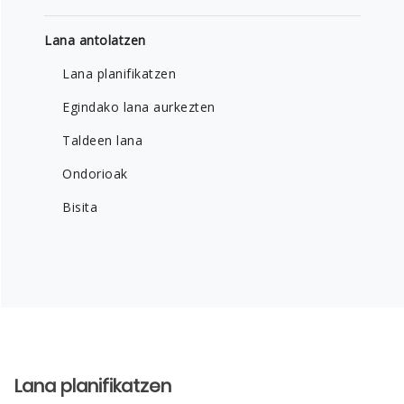
Lana antolatzen
Lana planifikatzen
Egindako lana aurkezten
Taldeen lana
Ondorioak
Bisita
Lana planifikatzen