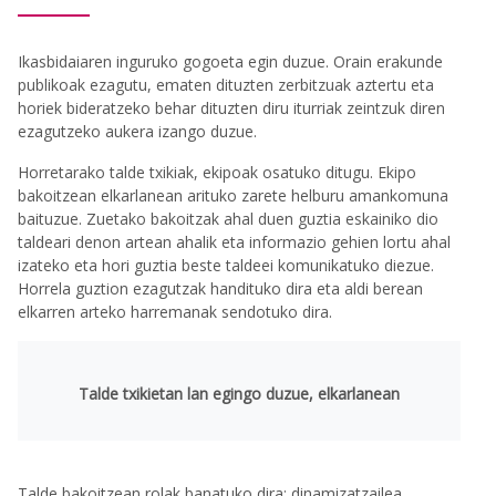
Ikasbidaiaren inguruko gogoeta egin duzue. Orain erakunde
publikoak ezagutu, ematen dituzten zerbitzuak aztertu eta
horiek bideratzeko behar dituzten diru iturriak zeintzuk diren
ezagutzeko aukera izango duzue.
Horretarako talde txikiak, ekipoak osatuko ditugu. Ekipo
bakoitzean elkarlanean arituko zarete helburu amankomuna
baituzue. Zuetako bakoitzak ahal duen guztia eskainiko dio
taldeari denon artean ahalik eta informazio gehien lortu ahal
izateko eta hori guztia beste taldeei komunikatuko diezue.
Horrela guztion ezagutzak handituko dira eta aldi berean
elkarren arteko harremanak sendotuko dira.
Talde txikietan lan egingo duzue, elkarlanean
Talde bakoitzean rolak banatuko dira: dinamizatzailea,