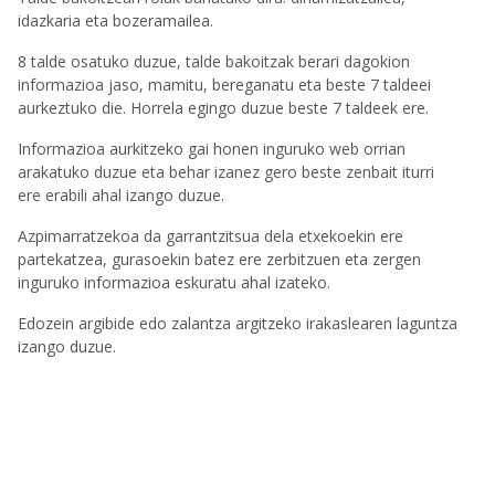
idazkaria eta bozeramailea.
8 talde osatuko duzue, talde bakoitzak berari dagokion
informazioa jaso, mamitu, bereganatu eta beste 7 taldeei
aurkeztuko die. Horrela egingo duzue beste 7 taldeek ere.
Informazioa aurkitzeko gai honen inguruko web orrian
arakatuko duzue eta behar izanez gero beste zenbait iturri
ere erabili ahal izango duzue.
Azpimarratzekoa da garrantzitsua dela etxekoekin ere
partekatzea, gurasoekin batez ere zerbitzuen eta zergen
inguruko informazioa eskuratu ahal izateko.
Edozein argibide edo zalantza argitzeko irakaslearen laguntza
izango duzue.