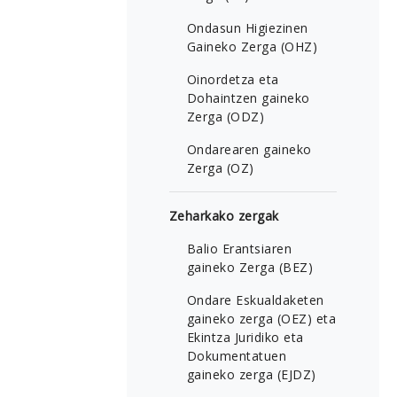
Ondasun Higiezinen
Gaineko Zerga (OHZ)
Oinordetza eta
Dohaintzen gaineko
Zerga (ODZ)
Ondarearen gaineko
Zerga (OZ)
Zeharkako zergak
Balio Erantsiaren
gaineko Zerga (BEZ)
Ondare Eskualdaketen
gaineko zerga (OEZ) eta
Ekintza Juridiko eta
Dokumentatuen
gaineko zerga (EJDZ)