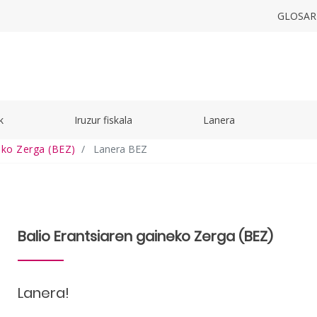
GLOSAR
k
Iruzur fiskala
Lanera
eko Zerga (BEZ)
Lanera BEZ
Balio Erantsiaren gaineko Zerga (BEZ)
Lanera!