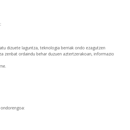
:
atu dizuete laguntza, teknologia berriak ondo ezagutzen
tza zenbat ordaindu behar duzuen aztertzerakoan, informazio
rne.
 ondorengoa: