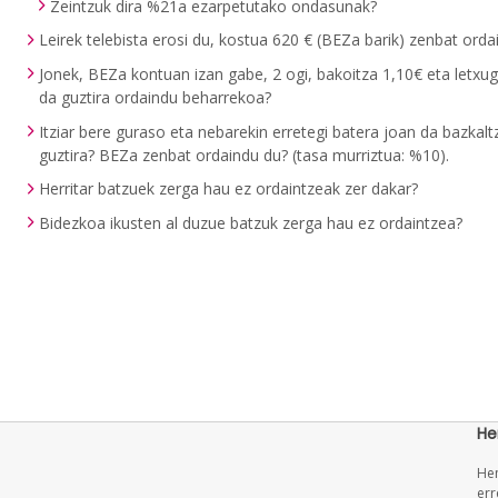
Zeintzuk dira %21a ezarpetutako ondasunak?
Leirek telebista erosi du, kostua 620 € (BEZa barik) zenbat or
Jonek, BEZa kontuan izan gabe, 2 ogi, bakoitza 1,10€ eta letxu
da guztira ordaindu beharrekoa?
Itziar bere guraso eta nebarekin erretegi batera joan da bazkal
guztira? BEZa zenbat ordaindu du? (tasa murriztua: %10).
Herritar batzuek zerga hau ez ordaintzeak zer dakar?
Bidezkoa ikusten al duzue batzuk zerga hau ez ordaintzea?
He
Hem
err