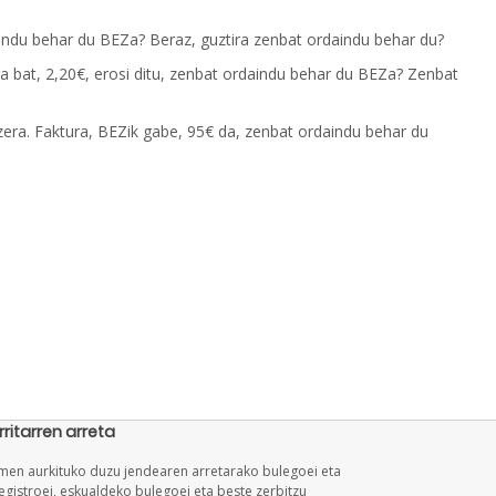
daindu behar du BEZa? Beraz, guztira zenbat ordaindu behar du?
ga bat, 2,20€, erosi ditu, zenbat ordaindu behar du BEZa? Zenbat
tzera. Faktura, BEZik gabe, 95€ da, zenbat ordaindu behar du
rritarren arreta
en aurkituko duzu jendearen arretarako bulegoei eta
egistroei, eskualdeko bulegoei eta beste zerbitzu