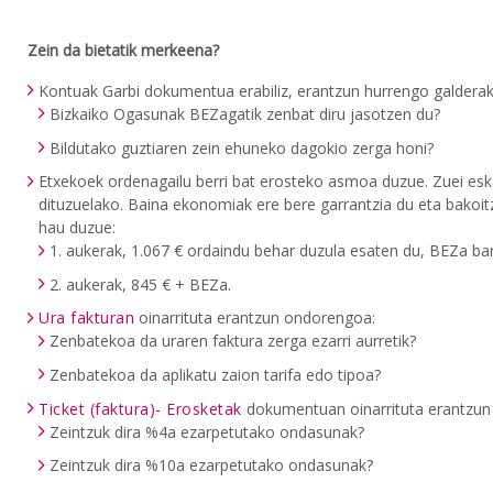
Zein da bietatik merkeena?
Kontuak Garbi dokumentua erabiliz, erantzun hurrengo galderak
Bizkaiko Ogasunak BEZagatik zenbat diru jasotzen du?
Bildutako guztiaren zein ehuneko dagokio zerga honi?
Etxekoek ordenagailu berri bat erosteko asmoa duzue. Zuei esk
dituzuelako. Baina ekonomiak ere bere garrantzia du eta bakoi
hau duzue:
1. aukerak, 1.067 € ordaindu behar duzula esaten du, BEZa ba
2. aukerak, 845 € + BEZa.
Ura fakturan
oinarrituta erantzun ondorengoa:
Zenbatekoa da uraren faktura zerga ezarri aurretik?
Zenbatekoa da aplikatu zaion tarifa edo tipoa?
Ticket (faktura)- Erosketak
dokumentuan oinarrituta erantzun
Zeintzuk dira %4a ezarpetutako ondasunak?
Zeintzuk dira %10a ezarpetutako ondasunak?