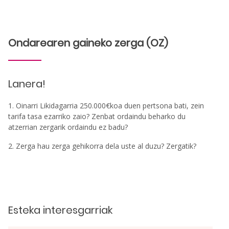
Ondarearen gaineko zerga (OZ)
Lanera!
1. Oinarri Likidagarria 250.000€koa duen pertsona bati, zein
tarifa tasa ezarriko zaio? Zenbat ordaindu beharko du
atzerrian zergarik ordaindu ez badu?
2. Zerga hau zerga gehikorra dela uste al duzu? Zergatik?
Esteka interesgarriak