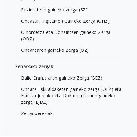
Sozietateen gaineko zerga (SZ)
Ondasun Higiezinen Gaineko Zerga (OHZ)
Oinordetza eta Dohaintzen gaineko Zerga
(ODZ)
Ondarearen gaineko Zerga (OZ)
Zeharkako zergak
Balio Erantsiaren gaineko Zerga (BEZ)
Ondare Eskualdaketen gaineko zerga (OEZ) eta
Ekintza Juridiko eta Dokumentatuen gaineko
zerga (EJDZ)
Zerga bereziak