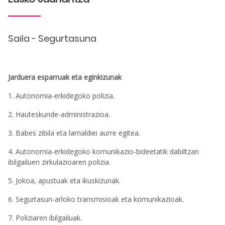
Saila - Segurtasuna
Jarduera esparruak eta eginkizunak
1. Autonomia-erkidegoko polizia.
2. Hauteskunde-administrazioa.
3. Babes zibila eta larrialdiei aurre egitea.
4. Autonomia-erkidegoko komunikazio-bideetatik dabiltzan
ibilgailuen zirkulazioaren polizia.
5. Jokoa, apustuak eta ikuskizunak.
6. Segurtasun-arloko transmisioak eta komunikazioak.
7. Poliziaren ibilgailuak.