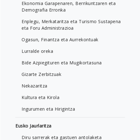
Ekonomia Garapenaren, Berrikuntzaren eta
Demografia Erronka
Enplegu, Merkataritza eta Turismo Sustapena
eta Foru Administrazioa
Ogasun, Finantza eta Aurrekontuak
Lurralde oreka
Bide Azpiegituren eta Mugikortasuna
Gizarte Zerbitzuak
Nekazaritza
Kultura eta Kirola
Ingurumen eta Hirigintza
Eusko Jaurlaritza
Diru sarrerak eta gastuen antolaketa