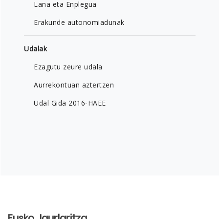
Lana eta Enplegua
Erakunde autonomiadunak
Udalak
Ezagutu zeure udala
Aurrekontuan aztertzen
Udal Gida 2016-HAEE
Eusko Jaurlaritza