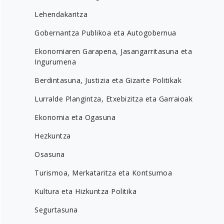
Lehendakaritza
Gobernantza Publikoa eta Autogobernua
Ekonomiaren Garapena, Jasangarritasuna eta
Ingurumena
Berdintasuna, Justizia eta Gizarte Politikak
Lurralde Plangintza, Etxebizitza eta Garraioak
Ekonomia eta Ogasuna
Hezkuntza
Osasuna
Turismoa, Merkataritza eta Kontsumoa
Kultura eta Hizkuntza Politika
Segurtasuna