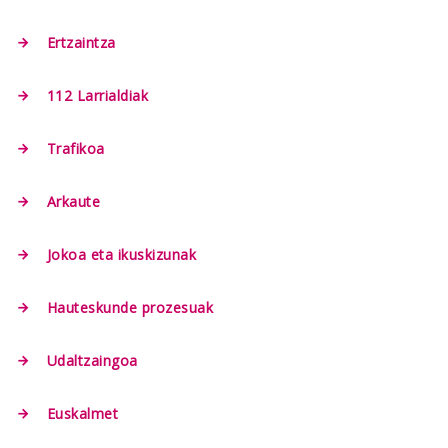
Ertzaintza
112 Larrialdiak
Trafikoa
Arkaute
Jokoa eta ikuskizunak
Hauteskunde prozesuak
Udaltzaingoa
Euskalmet