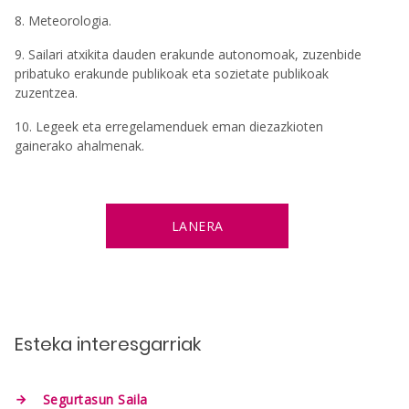
8. Meteorologia.
9. Sailari atxikita dauden erakunde autonomoak, zuzenbide
pribatuko erakunde publikoak eta sozietate publikoak
zuzentzea.
10. Legeek eta erregelamenduek eman diezazkioten
gainerako ahalmenak.
LANERA
Esteka interesgarriak
Segurtasun Saila