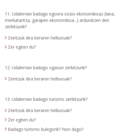
11. Udalerrian badago egoera sozio-ekonomikoaz (lana,
merkataritza, garapen ekonomikoa...) arduratzen den
zerbitzurik?
Zeintzuk dira beraren helburuak?
Zer egiten du?
12. Udalerrian badago ogasun zerbitzurik?
Zeintzuk dira beraren helburuak?
13. Udalerrian badago turismo zerbitzurik?
Zeintzuk dira beraren helburuak?
Zer egiten du?
Badago turismo bulegorik? Non dago?