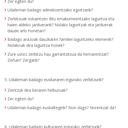
Zer egiten du?
Udalerrian badago adinekoentzako egoitzarik?
Zerbitzuak eskaintzen ditu emakumeentzako laguntza eta
haien aldeko jarduerarik? Nolako laguntzak eta jarduerak
daude arlo honetan?
Badago arazoak dauzkaten familiei laguntzeko ekimenik?
Nolakoak dira laguntza horiek?
Zure ustez zerbitzu hau garrantzitsua da herriarentzat?
Zertan? Zergatik?
5. Udalerrian badago euskararen inguruko zerbitzurik?
Zeintzuk dira beraren helburuak?
Zer egiten du?
Udalerrian badago euskaltegirik? Non dago? Norentzat da?
6. Udalerrian badago kulturaren inguruko zerbitzurik?