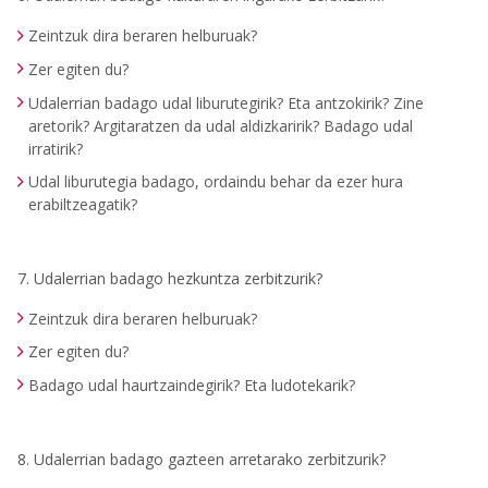
Zeintzuk dira beraren helburuak?
Zer egiten du?
Udalerrian badago udal liburutegirik? Eta antzokirik? Zine
aretorik? Argitaratzen da udal aldizkaririk? Badago udal
irratirik?
Udal liburutegia badago, ordaindu behar da ezer hura
erabiltzeagatik?
7. Udalerrian badago hezkuntza zerbitzurik?
Zeintzuk dira beraren helburuak?
Zer egiten du?
Badago udal haurtzaindegirik? Eta ludotekarik?
8. Udalerrian badago gazteen arretarako zerbitzurik?