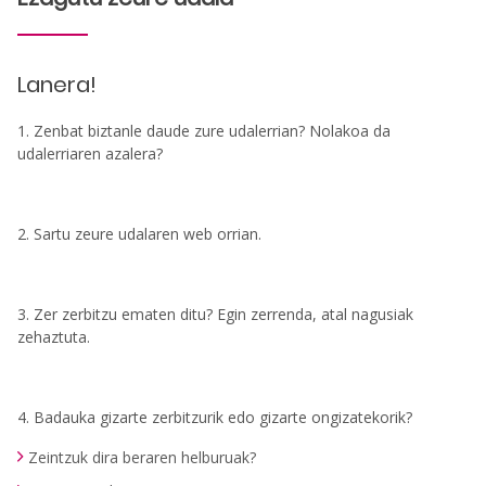
Lanera!
1. Zenbat biztanle daude zure udalerrian? Nolakoa da
udalerriaren azalera?
2. Sartu zeure udalaren web orrian.
3. Zer zerbitzu ematen ditu? Egin zerrenda, atal nagusiak
zehaztuta.
4. Badauka gizarte zerbitzurik edo gizarte ongizatekorik?
Zeintzuk dira beraren helburuak?