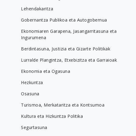
Lehendakaritza
Gobernantza Publikoa eta Autogobernua
Ekonomiaren Garapena, Jasangarritasuna eta
Ingurumena
Berdintasuna, Justizia eta Gizarte Politikak
Lurralde Plangintza, Etxebizitza eta Garraioak
Ekonomia eta Ogasuna
Hezkuntza
Osasuna
Turismoa, Merkataritza eta Kontsumoa
Kultura eta Hizkuntza Politika
Segurtasuna