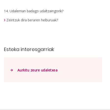
14. Udalerrian badago udaltzaingorik?
Zeintzuk dira beraren helburuak?
Esteka interesgarriak
Aurkitu zeure udaletxea