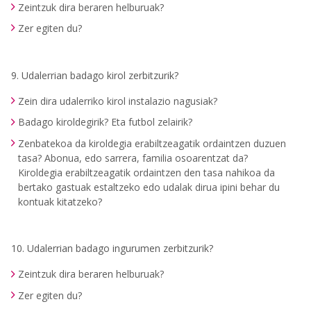
Zeintzuk dira beraren helburuak?
Zer egiten du?
9. Udalerrian badago kirol zerbitzurik?
Zein dira udalerriko kirol instalazio nagusiak?
Badago kiroldegirik? Eta futbol zelairik?
Zenbatekoa da kiroldegia erabiltzeagatik ordaintzen duzuen
tasa? Abonua, edo sarrera, familia osoarentzat da?
Kiroldegia erabiltzeagatik ordaintzen den tasa nahikoa da
bertako gastuak estaltzeko edo udalak dirua ipini behar du
kontuak kitatzeko?
10. Udalerrian badago ingurumen zerbitzurik?
Zeintzuk dira beraren helburuak?
Zer egiten du?