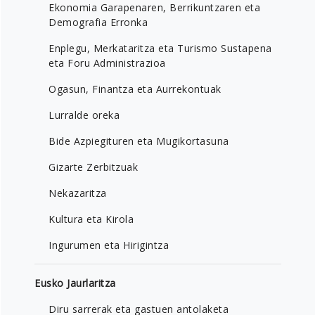
Ekonomia Garapenaren, Berrikuntzaren eta
Demografia Erronka
Enplegu, Merkataritza eta Turismo Sustapena
eta Foru Administrazioa
Ogasun, Finantza eta Aurrekontuak
Lurralde oreka
Bide Azpiegituren eta Mugikortasuna
Gizarte Zerbitzuak
Nekazaritza
Kultura eta Kirola
Ingurumen eta Hirigintza
Eusko Jaurlaritza
Diru sarrerak eta gastuen antolaketa