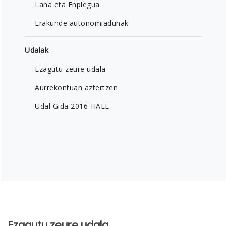
Lana eta Enplegua
Erakunde autonomiadunak
Udalak
Ezagutu zeure udala
Aurrekontuan aztertzen
Udal Gida 2016-HAEE
Ezagutu zeure udala